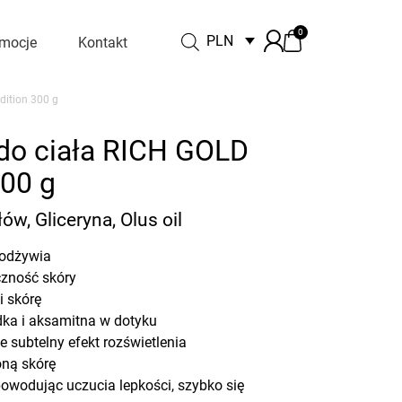
0
PLN
mocje
Kontakt
dition 300 g
 do ciała RICH GOLD
300 g
ów, Gliceryna, Olus oil
 odżywia
czność skóry
i skórę
adka i aksamitna w dotyku
e subtelny efekt rozświetlenia
oną skórę
 powodując uczucia lepkości, szybko się