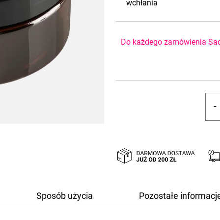
wchłania
Do każdego zamówienia Sacc
-
il
De
B
d
ci
R
G
S
Sposób użycia
Pozostałe informacj
Ed
3