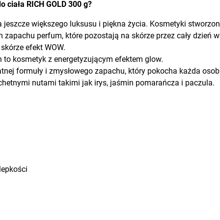
 do ciała RICH GOLD 300 g?
g
jeszcze większego luksusu i piękna życia. Kosmetyki stworzone 
zapachu perfum, które pozostają na skórze przez cały dzień wz
e skórze efekt WOW.
on to kosmetyk z energetyzującym efektem glow.
atnej formuły i zmysłowego zapachu, który pokocha każda osoba
hetnymi nutami takimi jak irys, jaśmin pomarańcza i paczula.
lepkości