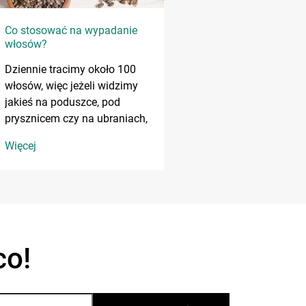
Co stosować na wypadanie
włosów?
Dziennie tracimy około 100
włosów, więc jeżeli widzimy
jakieś na poduszce, pod
prysznicem czy na ubraniach,
to nie dzieje się nic złego.
Więcej
Dopiero, jeżeli włosy
wypadają „garściami” i
zauważamy zmiany na
skórze głowy, powinniśmy
udać się do specjalisty.
co!