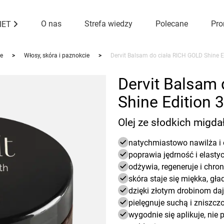
O nas
Strefa wiedzy
Polecane
Pro
DIET
e
>
Włosy, skóra i paznokcie
>
Dervit Balsam do ciała RICH GOLD Shine E
Dervit Balsam
Shine Edition 
Olej ze słodkich migdał
natychmiastowo nawilża i
poprawia jędrność i elasty
odżywia, regeneruje i chron
skóra staje się miękka, gł
dzięki złotym drobinom daj
pielęgnuje suchą i zniszcz
wygodnie się aplikuje, nie