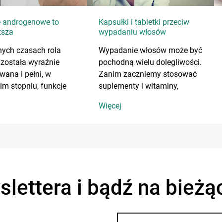
e androgenowe to
Kapsułki i tabletki przeciw
tsza
wypadaniu włosów
na wypadania
ych czasach rola
Wypadanie włosów może być
została wyraźnie
pochodną wielu dolegliwości.
wana i pełni, w
Zanim zaczniemy stosować
im stopniu, funkcje
suplementy i witaminy,
jne, ochronne oraz
należy udać się do lekarza w
Więcej
rowe.
celu diagnozy, gdyż
wypadanie włosów mogą
powodować np. problemy z
tarczycą, anemia czy toczeń
rumieniowaty.
slettera i bądź na bieżą