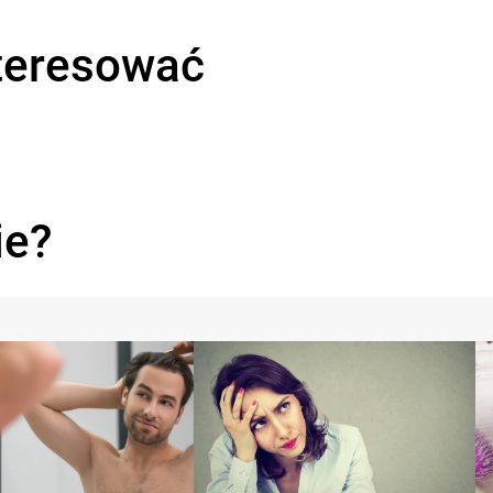
teresować
ie?