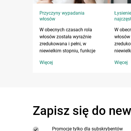
Przyczyny wypadania
Łysieni
włosów
najczęs
przyczy
W obecnych czasach rola
W obecn
włosów
włosów została wyraźnie
włosów 
zredukowana i pełni, w
zreduko
niewielkim stopniu, funkcje
niewielk
izolacyjne, ochronne oraz
izolacy
Więcej
Więcej
receptorowe.
recepto
Zapisz się do new
Promocje tylko dla subskrybentów