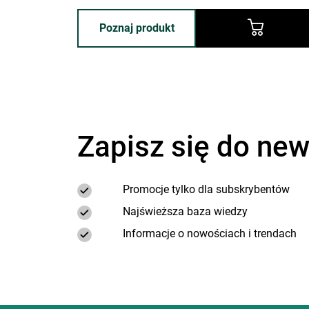
cena:
cena:
dobrane składniki wspierają zachowanie
zdrowego wyglądu oraz codzienną pielęgnację.
262,90 zł.
184,03 zł.
Poznaj produkt
Zapisz się do new
Promocje tylko dla subskrybentów
Najświeższa baza wiedzy
Informacje o nowościach i trendach