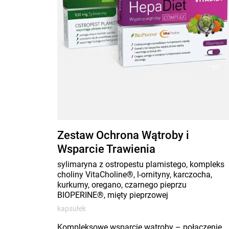
Zestaw Ochrona Wątroby i
Wsparcie Trawienia
sylimaryna z ostropestu plamistego, kompleks
choliny VitaCholine®, l-ornityny, karczocha,
kurkumy, oregano, czarnego pieprzu
BIOPERINE®, mięty pieprzowej
kapsułek
Kompleksowe wsparcie wątroby – połączenie