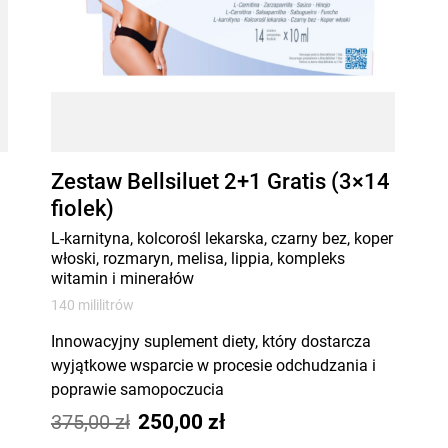
Zestaw Bellsiluet 2+1 Gratis (3×14
fiolek)
L-karnityna, kolcorośl lekarska, czarny bez, koper
włoski, rozmaryn, melisa, lippia, kompleks
witamin i minerałów
140 mililitrów
Innowacyjny suplement diety, który dostarcza
wyjątkowe wsparcie w procesie odchudzania i
poprawie samopoczucia
Podstawowa
Aktualna
Produkt dwufazowy: 1 fiolka - formuła na dzień,
375,00
zł
250,00
zł
2 fiolka - formuła na noc