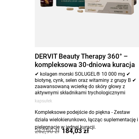
DERVIT Beauty Therapy 360° –
kompleksowa 30-dniowa kuracja
dla włosów, skóry i paznokci
✔ kolagen morski SOLUGEL® 10 000 mg ✔
biotynę, cynk, selen oraz witaminy z grupy B ✔
zaawansowaną wcierkę do skóry głowy z
aktywnymi składnikami trychologicznymi
kapsułek
Kompleksowe podejście do piękna - Zestaw
działa wielokierunkowo, łącząc suplementację i
Podstawowa
Aktualna
pielęgnację w jednej kuracji.
262,90
zł
184,03
zł
Wsparcie włosów, skóry i paznokci - Starannie