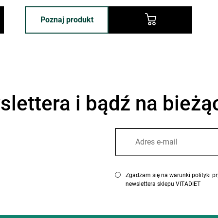
cena:
cena:
375,00 zł.
250,00 zł.
Poznaj produkt
slettera i bądź na bieżą
Zgadzam się na warunki polityki prywatności oraz akc
newslettera sklepu VITADIET