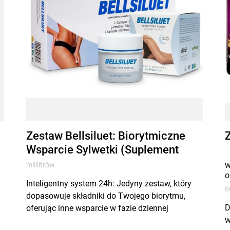
Zestaw Bellsiluet: Biorytmiczne
Wsparcie Sylwetki (Suplement
Dzień/Noc+Krem)
w
mililitrów
o
Inteligentny system 24h: Jedyny zestaw, który
6
dopasowuje składniki do Twojego biorytmu,
D
oferując inne wsparcie w fazie dziennej
w
aktywności i nocnej regeneracji