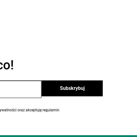
co!
eptuję regulamin