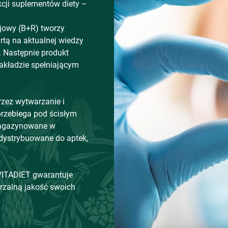
kcji suplementów diety –
jowy (B+R) tworzy
rtą na aktualnej wiedzy
 Następnie produkt
akładzie spełniającym
zez wytwarzanie i
przebiega pod ścisłym
magazynowane w
dystrybuowane do aptek,
 VITADIET gwarantuje
rzalną jakość swoich