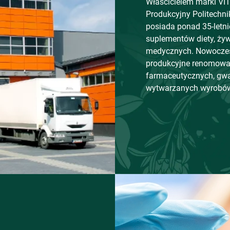
Właścicielem marki VI
Produkcyjny Politechni
posiada ponad 35-letn
suplementów diety, ży
medycznych. Nowoczesn
produkcyjne renomowa
farmaceutycznych, gwa
wytwarzanych wyrobó