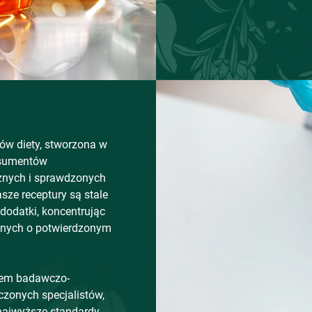
ów diety, stworzona w
nsumentów
znych i sprawdzonych
sze receptury są stale
dodatki, koncentrując
wnych o potwierdzonym
em badawczo-
zonych specjalistów,
najwyższe standardy