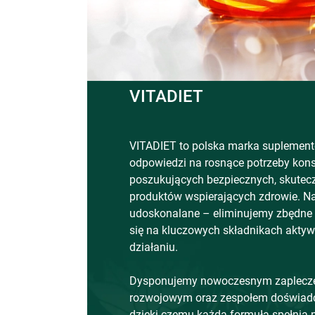
VITADIET
VITADIET to polska marka suplement
odpowiedzi na rosnące potrzeby ko
poszukujących bezpiecznych, skutec
produktów wspierających zdrowie. Na
udoskonalane – eliminujemy zbędne 
się na kluczowych składnikach akty
działaniu.
Dysponujemy nowoczesnym zaplecz
rozwojowym oraz zespołem doświadc
dzięki czemu każda formuła spełnia 