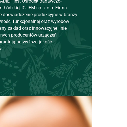
TADIET jest Ośrodek Badawczo-
ki Łódzkiej ICHEM sp. z o.o. Firma
ie doświadczenie produkcyjne w branży
wności funkcjonalnej oraz wyrobów
y zakład oraz innowacyjne linie
nych producentów urządzeń
rantują najwyższą jakość
w.