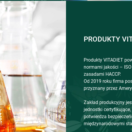
PRODUKTY VI
Produkty VITADIET pow
normami jakości – ISO
zasadami HACCP.
Od 2019 roku firma pos
przyznany przez Amery
Zakład produkcyjny jes
jednostki certyfikujące
potwierdza bezpieczeń
międzynarodowymi sta