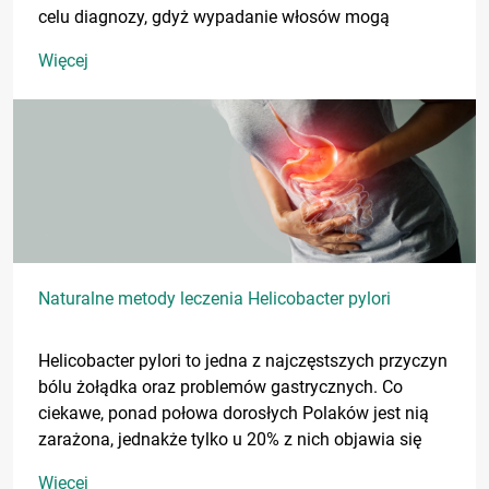
celu diagnozy, gdyż wypadanie włosów mogą
powodować np. problemy z tarczycą, anemia czy
Więcej
toczeń rumieniowaty.
Naturalne metody leczenia Helicobacter pylori
Helicobacter pylori to jedna z najczęstszych przyczyn
bólu żołądka oraz problemów gastrycznych. Co
ciekawe, ponad połowa dorosłych Polaków jest nią
zarażona, jednakże tylko u 20% z nich objawia się
ona w różny sposób.
Więcej