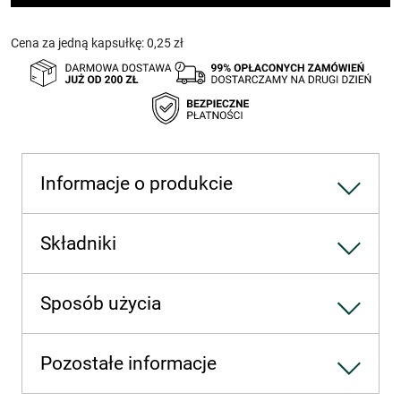
1000
mg
Cena za jedną kapsułkę: 0,25 zł
60
kapsułek
–
suplement
diety
Informacje o produkcie
Składniki
Sposób użycia
Pozostałe informacje