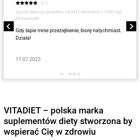
5/5
Opinia dotyczy produktu: AKAVIT Witamina C 1000 mg
60 kapsułek
Gdy łapie mnie przeziębienie, biorę natychmiast.
Działa!
11.07.2023
VITADIET – polska marka
suplementów diety stworzona by
wspierać Cię w zdrowiu