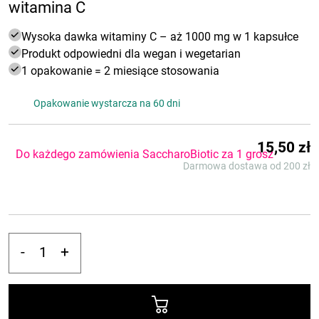
witamina C
Wysoka dawka witaminy C – aż 1000 mg w 1 kapsułce
Produkt odpowiedni dla wegan i wegetarian
1 opakowanie = 2 miesiące stosowania
Opakowanie wystarcza na 60 dni
15,50
zł
Do każdego zamówienia SaccharoBiotic za 1 grosz
-
+
ilość
AKAVIT
Witamina
C