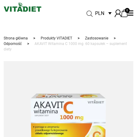
0
PLN
Strona główna
>
Produkty VITADIET
>
Zastosowanie
>
Odporność
>
AKAVIT Witamina C 1000 mg 60 kapsułek – suplement
diety