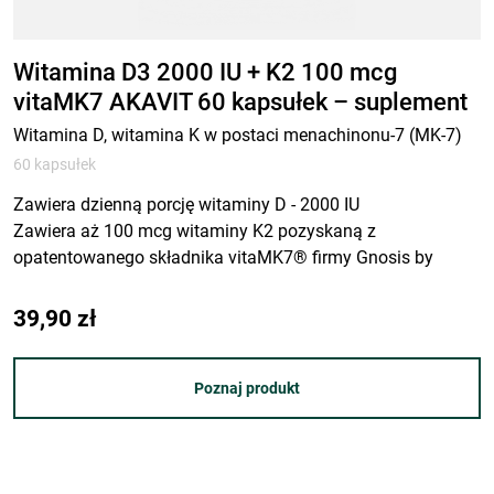
Witamina D3 2000 IU + K2 100 mcg
vitaMK7 AKAVIT 60 kapsułek – suplement
diety
Witamina D, witamina K w postaci menachinonu-7 (MK-7)
60 kapsułek
Zawiera dzienną porcję witaminy D - 2000 IU
Zawiera aż 100 mcg witaminy K2 pozyskaną z
opatentowanego składnika vitaMK7® firmy Gnosis by
Lesaffre
39,90
zł
Poznaj produkt