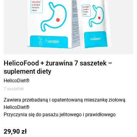
HelicoFood + żurawina 7 saszetek –
suplement diety
HelicoDiet®
7 saszetek
Zawiera przebadaną i opatentowaną mieszankę ziołową
HelicoDiet®
Przyczynia się do pasażu jelitowego i prawidłowego
funkcjonowania jelit
29,90
zł