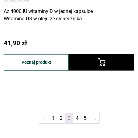
300 kapsułek
Aż 4000 IU witaminy D w jednej kapsułce
Witamina D3 w oleju ze słonecznika
41,90
zł
Poznaj produkt
←
1
2
3
4
5
→