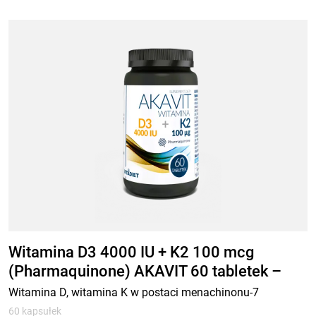
Witamina D3 4000 IU + K2 100 mcg
(Pharmaquinone) AKAVIT 60 tabletek –
suplement diety
Witamina D, witamina K w postaci menachinonu-7
60 kapsułek