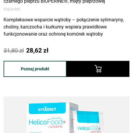
czarnego pieprzu BIOPERINE®, mięty pieprzowej
kapsułek
Kompleksowe wsparcie wątroby – połączenie sylimaryny,
choliny, karczocha i kurkumy wspiera prawidłowe
funkcjonowanie oraz ochronę komórek wątroby
Wsparcie trawienia i metabolizmu tłuszczów – składniki
Podstawowa
Aktualna
aktywne pomagają poprawić komfort po posiłkach oraz
31,80
zł
28,62
zł
wspierają procesy trawienne
cena:
cena:
31,80 zł.
28,62 zł.
Poznaj produkt