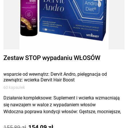
Zestaw STOP wypadaniu WŁOSÓW
wsparcie od wewnątrz: Dervit Andro, pielęgnacja od
zewnątrz: wcierka Dervit Hair Boost
60 kapsułek
Działanie kompleksowe: Suplement i wcierka wzmacniają
się nawzajem w walce z wypadaniem włosów
Widoczna poprawa kondycji włosów: Gęstsze, mocniejsze,
mniej łamliwe włosy już po kilku tygodniach stosowania
Podstawowa
Aktualna
155,89
zł
154,09
zł