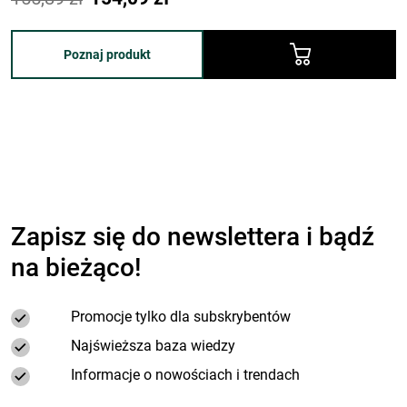
cena:
cena:
155,89 zł.
154,09 zł.
Poznaj produkt
Zapisz się do newslettera i bądź
na bieżąco!
Promocje tylko dla subskrybentów
Najświeższa baza wiedzy
Informacje o nowościach i trendach