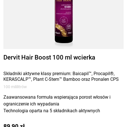
Dervit Hair Boost 100 ml wcierka
Składniki aktywne klasy premium: Baicapil™, Procapil®,
KERASCALP™, Plant C-Stem™ Bamboo oraz Pronalen CPS
100 mililitrów
Zaawansowana formuła wspierająca porost włosów i
ograniczenie ich wypadania
Technologia oparta na 5 składnikach aktywnych
przebadanych pod kątem kondycji włosów i skóry głowy
89,90
zł