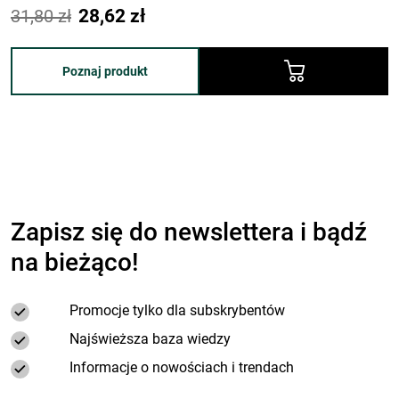
Podstawowa
Aktualna
aktywne pomagają poprawić komfort po posiłkach oraz
31,80
zł
28,62
zł
wspierają procesy trawienne
cena:
cena:
31,80 zł.
28,62 zł.
Poznaj produkt
Zapisz się do newslettera i bądź
na bieżąco!
Promocje tylko dla subskrybentów
Najświeższa baza wiedzy
Informacje o nowościach i trendach