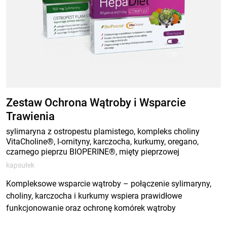
Zestaw Ochrona Wątroby i Wsparcie
Trawienia
sylimaryna z ostropestu plamistego, kompleks choliny
VitaCholine®, l-ornityny, karczocha, kurkumy, oregano,
czarnego pieprzu BIOPERINE®, mięty pieprzowej
kapsułek
Kompleksowe wsparcie wątroby – połączenie sylimaryny,
choliny, karczocha i kurkumy wspiera prawidłowe
funkcjonowanie oraz ochronę komórek wątroby
Wsparcie trawienia i metabolizmu tłuszczów – składniki