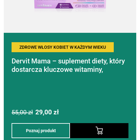
ZDROWE WŁOSY KOBIET W KAŻDYM WIEKU
Dervit Mama – suplement diety, który
dostarcza kluczowe witaminy,
minerały, aminokwasy i kwasy
omega‑3
Podstawowa
Aktualna
55,00
zł
29,00
zł
cena:
cena:
Poznaj produkt
55,00 zł.
29,00 zł.